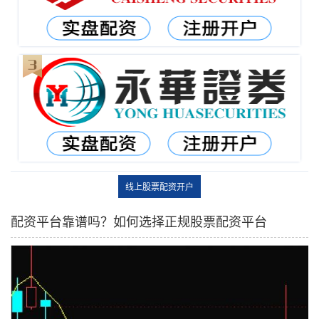
线上股票配资开户
配资平台靠谱吗？如何选择正规股票配资平台