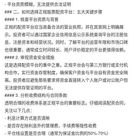
- 平台资质模糊，无法提供合法证明
### 二、如何选择正规股票配资平台：五大关键步骤
#### 1. 核查平台资质与背景
正规的配资平台应当具备合法的营业执照，并在其官网上明确展
示。投资者可以通过国家企业信用信息公示系统查询平台的注册信
息、注册资本和经营状况。同时，了解平台的运营年限和市场口碑
也很重要，通常成立时间较长、用户评价稳定的平台更值得信赖。
#### 2. 审视资金安全措施
这是选择配资平台的重中之重。正规平台会与第三方银行或支付机
构合作，实行资金存管制度，确保客户资金与平台自有资金完全隔
离。投资者应避免那些要求将资金直接转入个人账户或对公账户但
无法提供存管证明的平台。
#### 3. 分析收费结构与合同条款
透明合理的收费体系是正规平台的重要标志。仔细阅读配资合同，
关注以下几点：
- 利息计算方式是否清晰
- 是否存在除利息外的管理费、手续费等隐性收费
- 平仓线设置是否合理（通常为保证金比例的50%-70%）