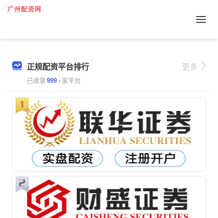
正规配资平台排行
更多
已收录
999
+家平台