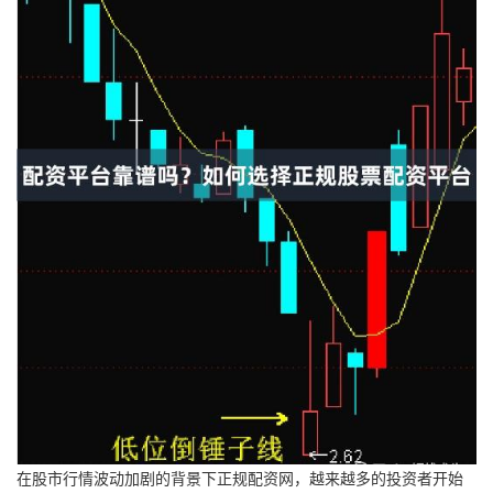
在股市行情波动加剧的背景下正规配资网，越来越多的投资者开始