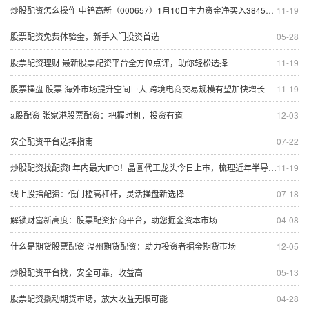
炒股配资怎么操作 中钨高新（000657）1月10日主力资金净买入384503万元
11-19
股票配资免费体验金，新手入门投资首选
05-28
股票配资理财 最新股票配资平台全方位点评，助你轻松选择
11-19
股票操盘 股票 海外市场提升空间巨大 跨境电商交易规模有望加快增长
11-19
a股配资 张家港股票配资：把握时机，投资有道
12-03
安全配资平台选择指南
07-22
炒股配资找配资i 年内最大IPO！晶圆代工龙头今日上市，梳理近年半导体新股，这些特点值得关注
11-19
线上股指配资：低门槛高杠杆，灵活操盘新选择
07-18
解锁财富新高度：股票配资招商平台，助您掘金资本市场
04-08
什么是期货股票配资 温州期货配资：助力投资者掘金期货市场
12-05
炒股配资平台找，安全可靠，收益高
05-13
股票配资撬动期货市场，放大收益无限可能
04-28