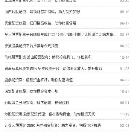
正规股票配资机构：安全可靠，助力财富增长
03-25
山西炒股配资：解锁财富新密码，助力投资梦想
09-19
实盘配资炒股：低门槛高收益，助你财富倍增
06-17
今日股票配资平台随机生成介绍 / 分析 / 如何判断 / 风险适合网站发布不超30字的标题
03-17
宁波股票配资平台推荐与合规指南
06-22
信托股票配资 萧山股票配资：助您投资腾飞，轻松获利
12-14
跟着私募炒股靠谱吗 配资炒股平台：助你资金放大，提升收益
01-25
股票配资官：解锁资金杠杆，助你财富增值
06-27
深圳配资炒股：助你掘金资本市场
10-27
炒股资金分配指南：科学配置，稳健获利
06-01
炒股配资哪 股票配资代理：轻松撬动资金，助你投资无忧
11-19
证券etf股票512880 东莞期货配资：助力投资，把握市场机遇
02-01