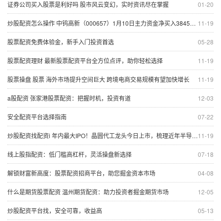
证券公司买入股票是利好吗 股市风云变幻，实时资讯尽在掌握
01-20
炒股配资怎么操作 中钨高新（000657）1月10日主力资金净买入384503万元
11-19
股票配资免费体验金，新手入门投资首选
05-28
股票配资理财 最新股票配资平台全方位点评，助你轻松选择
11-19
股票操盘 股票 海外市场提升空间巨大 跨境电商交易规模有望加快增长
11-19
a股配资 张家港股票配资：把握时机，投资有道
12-03
安全配资平台选择指南
07-22
炒股配资找配资i 年内最大IPO！晶圆代工龙头今日上市，梳理近年半导体新股，这些特点值得关注
11-19
线上股指配资：低门槛高杠杆，灵活操盘新选择
07-18
解锁财富新高度：股票配资招商平台，助您掘金资本市场
04-08
什么是期货股票配资 温州期货配资：助力投资者掘金期货市场
12-05
炒股配资平台找，安全可靠，收益高
05-13