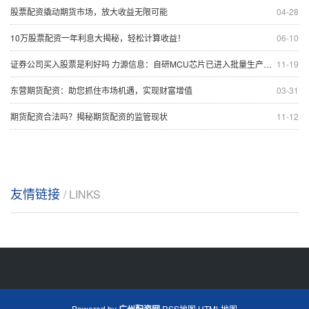
股票配资撬动期货市场，放大收益无限可能
04-28
10万股票配资一年利息大揭秘，轻松计算收益！
06-10
证券公司买入股票是利好吗 力源信息：自研MCU芯片已进入批量生产阶段 量产规模将逐步爬坡
11-19
东营期货配资：助您抓住市场机遇，实现财富增值
03-31
期货配资合法吗？揭秘期货配资的监管现状
11-12
友情链接
/ LINKS
Powered by
广州配资网
RSS地图
HTML地图