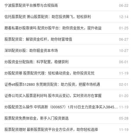
宁波股票配资平台推荐与合规指南
06-22
信托股票配资 萧山股票配资：助您投资腾飞，轻松获利
12-14
跟着私募炒股靠谱吗 配资炒股平台：助你资金放大，提升收益
01-25
股票配资官：解锁资金杠杆，助你财富增值
06-27
深圳配资炒股：助你掘金资本市场
10-27
炒股资金分配指南：科学配置，稳健获利
06-01
炒股配资哪 股票配资代理：轻松撬动资金，助你投资无忧
11-19
证券etf股票512880 东莞期货配资：助力投资，把握市场机遇
02-01
证券公司买入股票是利好吗 股市风云变幻，实时资讯尽在掌握
01-20
炒股配资怎么操作 中钨高新（000657）1月10日主力资金净买入384503万元
11-19
股票配资免费体验金，新手入门投资首选
05-28
股票配资理财 最新股票配资平台全方位点评，助你轻松选择
11-19