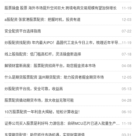
股票操盘 股票 海外市场提升空间巨大 跨境电商交易规模有望加快增长
11-19
a股配资 张家港股票配资：把握时机，投资有道
12-03
安全配资平台选择指南
07-22
炒股配资找配资i 年内最大IPO！晶圆代工龙头今日上市，梳理近年半导体新股，这些特点值得关注
11-19
线上股指配资：低门槛高杠杆，灵活操盘新选择
07-18
解锁财富新高度：股票配资招商平台，助您掘金资本市场
04-08
什么是期货股票配资 温州期货配资：助力投资者掘金期货市场
12-05
炒股配资平台找，安全可靠，收益高
05-13
股票配资撬动期货市场，放大收益无限可能
04-28
10万股票配资一年利息大揭秘，轻松计算收益！
06-10
证券公司买入股票是利好吗 力源信息：自研MCU芯片已进入批量生产阶段 量产规模将逐步爬坡
11-19
东营期货配资：助您抓住市场机遇，实现财富增值
03-31