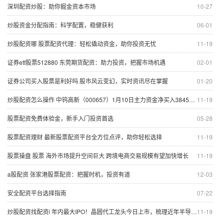
深圳配资炒股：助你掘金资本市场
10-27
炒股资金分配指南：科学配置，稳健获利
06-01
炒股配资哪 股票配资代理：轻松撬动资金，助你投资无忧
11-19
证券etf股票512880 东莞期货配资：助力投资，把握市场机遇
02-01
证券公司买入股票是利好吗 股市风云变幻，实时资讯尽在掌握
01-20
炒股配资怎么操作 中钨高新（000657）1月10日主力资金净买入384503万元
11-19
股票配资免费体验金，新手入门投资首选
05-28
股票配资理财 最新股票配资平台全方位点评，助你轻松选择
11-19
股票操盘 股票 海外市场提升空间巨大 跨境电商交易规模有望加快增长
11-19
a股配资 张家港股票配资：把握时机，投资有道
12-03
安全配资平台选择指南
07-22
炒股配资找配资i 年内最大IPO！晶圆代工龙头今日上市，梳理近年半导体新股，这些特点值得关注
11-19