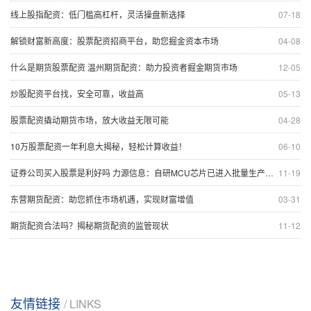
线上股指配资：低门槛高杠杆，灵活操盘新选择
07-18
解锁财富新高度：股票配资招商平台，助您掘金资本市场
04-08
什么是期货股票配资 温州期货配资：助力投资者掘金期货市场
12-05
炒股配资平台找，安全可靠，收益高
05-13
股票配资撬动期货市场，放大收益无限可能
04-28
10万股票配资一年利息大揭秘，轻松计算收益！
06-10
证券公司买入股票是利好吗 力源信息：自研MCU芯片已进入批量生产阶段 量产规模将逐步爬坡
11-19
东营期货配资：助您抓住市场机遇，实现财富增值
03-31
期货配资合法吗？揭秘期货配资的监管现状
11-12
友情链接
/ LINKS