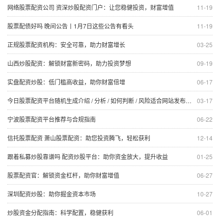
网络股票配资公司 资深炒股配资门户：让您稳健投资，财富增值
11-19
股票配债好吗 晚间公告丨1月7日这些公告有看头
11-19
正规股票配资机构：安全可靠，助力财富增长
03-25
山西炒股配资：解锁财富新密码，助力投资梦想
09-19
实盘配资炒股：低门槛高收益，助你财富倍增
06-17
今日股票配资平台随机生成介绍 / 分析 / 如何判断 / 风险适合网站发布不超30字的标题
03-17
宁波股票配资平台推荐与合规指南
06-22
信托股票配资 萧山股票配资：助您投资腾飞，轻松获利
12-14
跟着私募炒股靠谱吗 配资炒股平台：助你资金放大，提升收益
01-25
股票配资官：解锁资金杠杆，助你财富增值
06-27
深圳配资炒股：助你掘金资本市场
10-27
炒股资金分配指南：科学配置，稳健获利
06-01