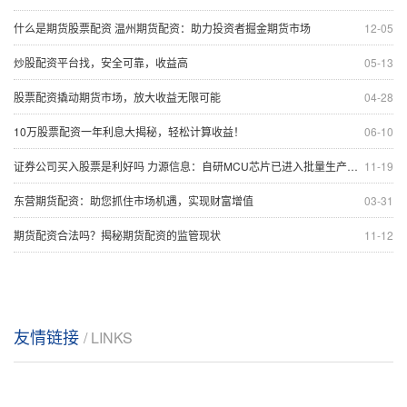
什么是期货股票配资 温州期货配资：助力投资者掘金期货市场
12-05
炒股配资平台找，安全可靠，收益高
05-13
股票配资撬动期货市场，放大收益无限可能
04-28
10万股票配资一年利息大揭秘，轻松计算收益！
06-10
证券公司买入股票是利好吗 力源信息：自研MCU芯片已进入批量生产阶段 量产规模将逐步爬坡
11-19
东营期货配资：助您抓住市场机遇，实现财富增值
03-31
期货配资合法吗？揭秘期货配资的监管现状
11-12
友情链接
/ LINKS