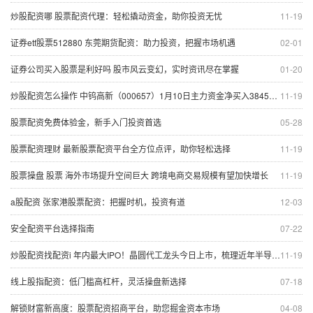
炒股配资哪 股票配资代理：轻松撬动资金，助你投资无忧
11-19
证券etf股票512880 东莞期货配资：助力投资，把握市场机遇
02-01
证券公司买入股票是利好吗 股市风云变幻，实时资讯尽在掌握
01-20
炒股配资怎么操作 中钨高新（000657）1月10日主力资金净买入384503万元
11-19
股票配资免费体验金，新手入门投资首选
05-28
股票配资理财 最新股票配资平台全方位点评，助你轻松选择
11-19
股票操盘 股票 海外市场提升空间巨大 跨境电商交易规模有望加快增长
11-19
a股配资 张家港股票配资：把握时机，投资有道
12-03
安全配资平台选择指南
07-22
炒股配资找配资i 年内最大IPO！晶圆代工龙头今日上市，梳理近年半导体新股，这些特点值得关注
11-19
线上股指配资：低门槛高杠杆，灵活操盘新选择
07-18
解锁财富新高度：股票配资招商平台，助您掘金资本市场
04-08