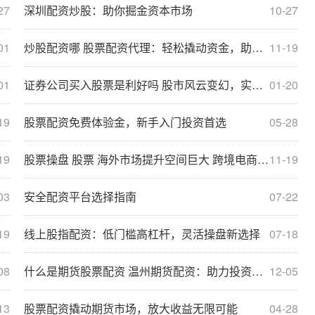
27
深圳配资炒股：助你掘金资本市场
10-27
01
炒股配资哪 股票配资代理：轻松撬动资金，助你投资无忧
11-19
01
证券公司买入股票是利好吗 股市风云变幻，实时资讯尽在掌握
01-20
19
股票配资免费体验金，新手入门投资首选
05-28
19
股票操盘 股票 海外市场提升空间巨大 跨境电商交易规模有望加快增长
11-19
03
安全配资平台选择指南
07-22
19
线上股指配资：低门槛高杠杆，灵活操盘新选择
07-18
08
什么是期货股票配资 温州期货配资：助力投资者掘金期货市场
12-05
13
股票配资撬动期货市场，放大收益无限可能
04-28