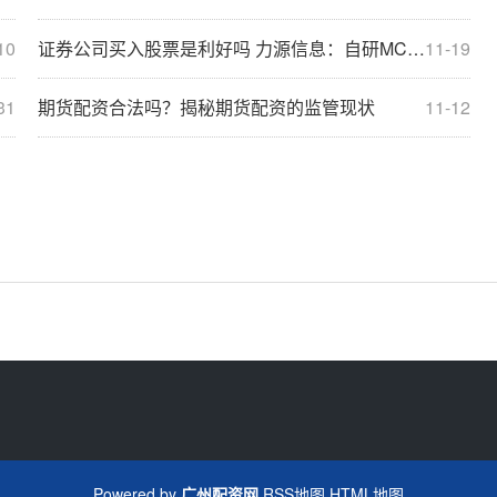
10
证券公司买入股票是利好吗 力源信息：自研MCU芯片已进入批量生产阶段 量产规模将逐步爬坡
11-19
31
期货配资合法吗？揭秘期货配资的监管现状
11-12
Powered by
广州配资网
RSS地图
HTML地图