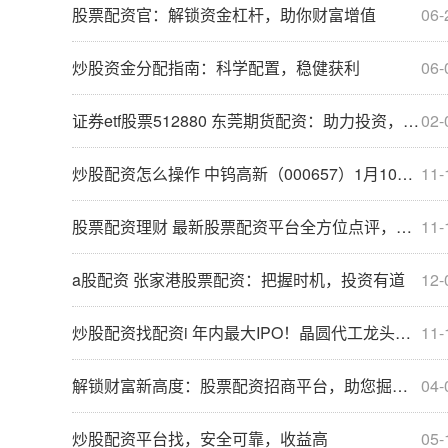
股票配资官：解锁资金杠杆，助你财富增值
06-
炒股资金分配指南：科学配置，稳健获利
06-
证券etf股票512880 东莞期货配资：助力投资，把握市场机遇
02-
炒股配资怎么操作 中钨高新（000657）1月10日主力资金净买入384503万元
11-
股票配资理财 最新股票配资平台全方位点评，助你轻松选择
11-
a股配资 张家港股票配资：把握时机，投资有道
12-
炒股配资找配资i 年内最大IPO！晶圆代工龙头今日上市，梳理近年半导体新股，这些特点值得关注
11-
解锁财富新高度：股票配资招商平台，助您掘金资本市场
04-
炒股配资平台找，安全可靠，收益高
05-