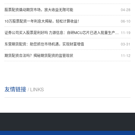
股票配资撬动期货市场，放大收益无限可能
04-28
10万股票配资一年利息大揭秘，轻松计算收益！
06-10
证券公司买入股票是利好吗 力源信息：自研MCU芯片已进入批量生产阶段 量产规模将逐步爬坡
11-19
东营期货配资：助您抓住市场机遇，实现财富增值
03-31
期货配资合法吗？揭秘期货配资的监管现状
11-12
友情链接
/ LINKS