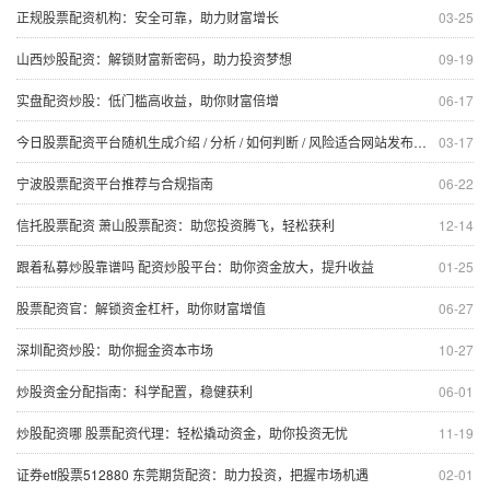
正规股票配资机构：安全可靠，助力财富增长
03-25
山西炒股配资：解锁财富新密码，助力投资梦想
09-19
实盘配资炒股：低门槛高收益，助你财富倍增
06-17
今日股票配资平台随机生成介绍 / 分析 / 如何判断 / 风险适合网站发布不超30字的标题
03-17
宁波股票配资平台推荐与合规指南
06-22
信托股票配资 萧山股票配资：助您投资腾飞，轻松获利
12-14
跟着私募炒股靠谱吗 配资炒股平台：助你资金放大，提升收益
01-25
股票配资官：解锁资金杠杆，助你财富增值
06-27
深圳配资炒股：助你掘金资本市场
10-27
炒股资金分配指南：科学配置，稳健获利
06-01
炒股配资哪 股票配资代理：轻松撬动资金，助你投资无忧
11-19
证券etf股票512880 东莞期货配资：助力投资，把握市场机遇
02-01