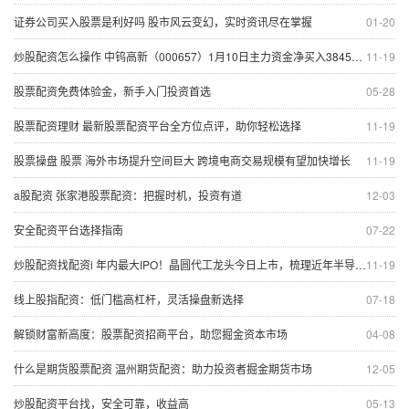
证券公司买入股票是利好吗 股市风云变幻，实时资讯尽在掌握
01-20
炒股配资怎么操作 中钨高新（000657）1月10日主力资金净买入384503万元
11-19
股票配资免费体验金，新手入门投资首选
05-28
股票配资理财 最新股票配资平台全方位点评，助你轻松选择
11-19
股票操盘 股票 海外市场提升空间巨大 跨境电商交易规模有望加快增长
11-19
a股配资 张家港股票配资：把握时机，投资有道
12-03
安全配资平台选择指南
07-22
炒股配资找配资i 年内最大IPO！晶圆代工龙头今日上市，梳理近年半导体新股，这些特点值得关注
11-19
线上股指配资：低门槛高杠杆，灵活操盘新选择
07-18
解锁财富新高度：股票配资招商平台，助您掘金资本市场
04-08
什么是期货股票配资 温州期货配资：助力投资者掘金期货市场
12-05
炒股配资平台找，安全可靠，收益高
05-13