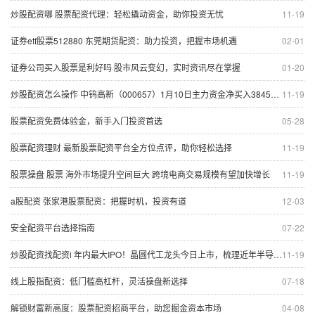
炒股配资哪 股票配资代理：轻松撬动资金，助你投资无忧
11-19
证券etf股票512880 东莞期货配资：助力投资，把握市场机遇
02-01
证券公司买入股票是利好吗 股市风云变幻，实时资讯尽在掌握
01-20
炒股配资怎么操作 中钨高新（000657）1月10日主力资金净买入384503万元
11-19
股票配资免费体验金，新手入门投资首选
05-28
股票配资理财 最新股票配资平台全方位点评，助你轻松选择
11-19
股票操盘 股票 海外市场提升空间巨大 跨境电商交易规模有望加快增长
11-19
a股配资 张家港股票配资：把握时机，投资有道
12-03
安全配资平台选择指南
07-22
炒股配资找配资i 年内最大IPO！晶圆代工龙头今日上市，梳理近年半导体新股，这些特点值得关注
11-19
线上股指配资：低门槛高杠杆，灵活操盘新选择
07-18
解锁财富新高度：股票配资招商平台，助您掘金资本市场
04-08