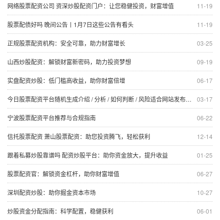
网络股票配资公司 资深炒股配资门户：让您稳健投资，财富增值
11-19
股票配债好吗 晚间公告丨1月7日这些公告有看头
11-19
正规股票配资机构：安全可靠，助力财富增长
03-25
山西炒股配资：解锁财富新密码，助力投资梦想
09-19
实盘配资炒股：低门槛高收益，助你财富倍增
06-17
今日股票配资平台随机生成介绍 / 分析 / 如何判断 / 风险适合网站发布不超30字的标题
03-17
宁波股票配资平台推荐与合规指南
06-22
信托股票配资 萧山股票配资：助您投资腾飞，轻松获利
12-14
跟着私募炒股靠谱吗 配资炒股平台：助你资金放大，提升收益
01-25
股票配资官：解锁资金杠杆，助你财富增值
06-27
深圳配资炒股：助你掘金资本市场
10-27
炒股资金分配指南：科学配置，稳健获利
06-01