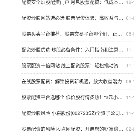
配资安全炒股配资门户 月息股票配资：低成本撬动高收益
12-
配资炒股网站选必选 股票配资体验：高收益与高风险的博弈
01-
股票买卖平台推荐、股票交易平台哪个好、正规股票买卖平台排行、股票开户平台哪个安全、低佣金股票买卖平台
08-
配资炒股优选 炒股必备条件：入门指南和注意事项
11-
股票配资十倍网站 线上配资股票：轻松撬动资本杠杆，助力投资收益
11-
在线股票配资：解锁投资新机遇，放大收益潜力
06-
股票配资平台选哪个 低价股行情炙热！“2元小将”成连板最高标，股价低位标的梳理，这十余股业绩预期增10倍
11-
配资炒股风险 小崧股份(002723SZ)全资子公司拟签订312077万元建设工程合同
11-
股票配资的风险 股点网配资：开启您的财富倍增之路
02-