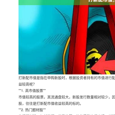
打新配市值是指在申购新股时，根据投资者持有的市值进行
益较高呢？
**1. 高市值股票**
市值较高的股票，其流通盘较大，新股发行数量相对较少，
股，往往是打新配市值收益较高的标的。
**2. 热门题材股**