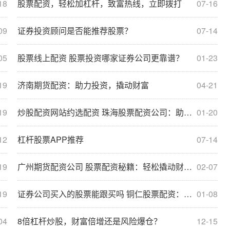
18
股票配资，轻松加杠杆，致富热线，立即拨打
07-16
09
证券投资顾问是否能推荐股票？
07-14
05
股票线上配资 股票投资哪家证券公司更靠谱？
01-23
19
济南期货配资：助力投资，撬动财富
04-21
19
炒股配资网站约选配资 珠海股票配资公司：助力投资者实现财富梦想
01-20
12
杠杆股票APP推荐
07-14
19
广州期货配资公司 股票配资秘籍：轻松撬动财富杠杆
02-07
19
证券公司买入的股票能跟买吗 铜仁股票配资：助您投资腾飞，把握财富机遇
01-08
04
8倍杠杆炒股，财富倍增还是风险爆仓？
12-15