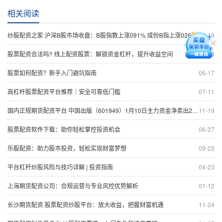
相关阅读
炒股配资之家 沪深B股市场收盘：B股指数上涨091% 成份B指上涨026%
11-19
股票配资合法吗? 线上配资股票：解锁资金杠杆，提升收益空间
11-19
股票如何配资？新手入门避坑指南
06-17
高杠杆股票配资平台推荐｜安全可靠低门槛
07-11
国内正规期货配资平台 中国出版（601949）1月10日主力资金净卖出201185万元
11-19
股票配资软件下载：助你轻松掌控投资机会
06-27
乐股配资：助力股市投资，轻松实现财富梦想
09-22
平台杠杆炒股风险与技巧详解 | 投资指南
04-23
上海期货配资公司：合规运营与专业风控优势解析
01-12
长沙期货配资 股票配资炒股平台：放大收益，把握财富机遇
11-24