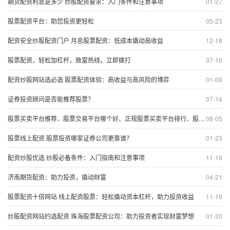
期货配资利息是多少 炒股配资要求：入门条件和注意事项
01-27
股票配资平台：助您投资更轻松
05-23
配资安全炒股配资门户 月息股票配资：低成本撬动高收益
12-18
股票配资，轻松加杠杆，致富热线，立即拨打
07-16
配资炒股网站选必选 股票配资体验：高收益与高风险的博弈
01-09
证券投资顾问是否能推荐股票？
07-14
股票买卖平台推荐、股票交易平台哪个好、正规股票买卖平台排行、股票开户平台哪个安全、低佣金股票买卖平台
08-05
股票线上配资 股票投资哪家证券公司更靠谱？
01-23
配资炒股优选 炒股必备条件：入门指南和注意事项
11-19
济南期货配资：助力投资，撬动财富
04-21
股票配资十倍网站 线上配资股票：轻松撬动资本杠杆，助力投资收益
11-19
炒股配资网站约选配资 珠海股票配资公司：助力投资者实现财富梦想
01-20