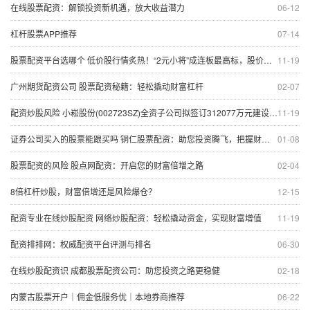
在线股票配资：解锁投资新机遇，放大收益潜力
06-12
杠杆股票APP推荐
07-14
股票配资平台选哪个 低价股行情炙热！“2元小将”成连板最高标，股价低位标的梳理，这十余股业绩预期增10倍
11-19
广州期货配资公司 股票配资秘籍：轻松撬动财富杠杆
02-07
配资炒股风险 小崧股份(002723SZ)全资子公司拟签订312077万元建设工程合同
11-19
证券公司买入的股票能跟买吗 铜仁股票配资：助您投资腾飞，把握财富机遇
01-08
股票配资的风险 股点网配资：开启您的财富倍增之路
02-04
8倍杠杆炒股，财富倍增还是风险爆仓？
12-15
配资专业在线炒股配资 网络炒股配资：轻松撬动资金，实现财富增值
11-19
配资排排网：权威配资平台评测与排名
06-30
在线炒股配资识 成都股票配资公司：助您投资之路更稳健
02-18
内蒙古股票开户｜佣金低服务优｜本地券商推荐
06-22