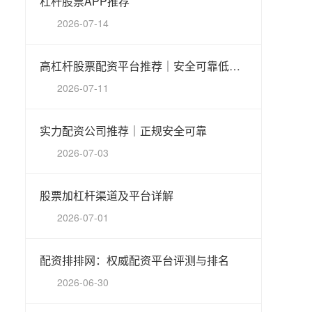
杠杆股票APP推荐
2026-07-14
高杠杆股票配资平台推荐｜安全可靠低门槛
2026-07-11
实力配资公司推荐｜正规安全可靠
2026-07-03
股票加杠杆渠道及平台详解
2026-07-01
配资排排网：权威配资平台评测与排名
2026-06-30