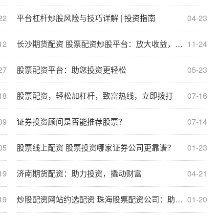
22
平台杠杆炒股风险与技巧详解 | 投资指南
04-23
12
长沙期货配资 股票配资炒股平台：放大收益，把握财富机遇
11-24
27
股票配资平台：助您投资更轻松
05-23
18
股票配资，轻松加杠杆，致富热线，立即拨打
07-16
09
证券投资顾问是否能推荐股票？
07-14
05
股票线上配资 股票投资哪家证券公司更靠谱？
01-23
19
济南期货配资：助力投资，撬动财富
04-21
19
炒股配资网站约选配资 珠海股票配资公司：助力投资者实现财富梦想
01-20