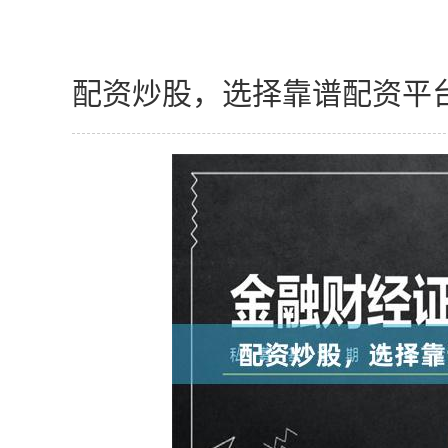
配资炒股，选择靠谱配资平