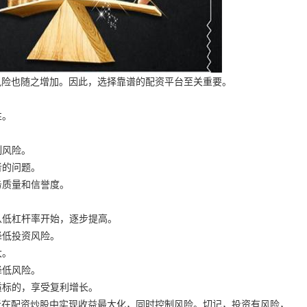
风险也随之增加。因此，选择靠谱的配资平台至关重要。
性。
制风险。
者的问题。
服务质量和信誉度。
者从低杠杆率开始，逐步提高。
降低投资风险。
大。
降低风险。
优质标的，享受复利增长。
者在配资炒股中实现收益最大化，同时控制风险。切记，投资有风险，