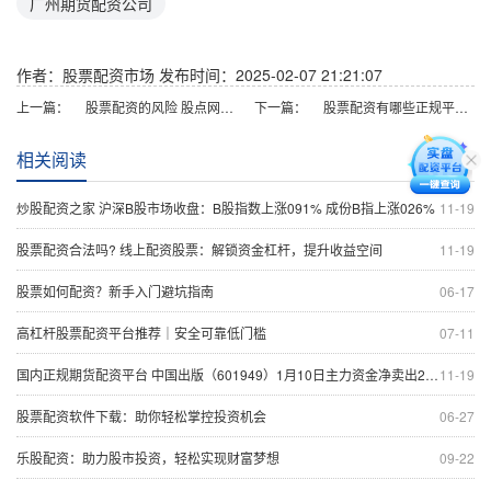
广州期货配资公司
作者：股票配资市场
发布时间：2025-02-07 21:21:07
上一篇：
股票配资的风险 股点网配资：开启您的财富倍增之路
下一篇：
股票配资有哪些正规平台 上海股票配资公司：助您投资，稳健增值
相关阅读
炒股配资之家 沪深B股市场收盘：B股指数上涨091% 成份B指上涨026%
11-19
股票配资合法吗? 线上配资股票：解锁资金杠杆，提升收益空间
11-19
股票如何配资？新手入门避坑指南
06-17
高杠杆股票配资平台推荐｜安全可靠低门槛
07-11
国内正规期货配资平台 中国出版（601949）1月10日主力资金净卖出201185万元
11-19
股票配资软件下载：助你轻松掌控投资机会
06-27
乐股配资：助力股市投资，轻松实现财富梦想
09-22