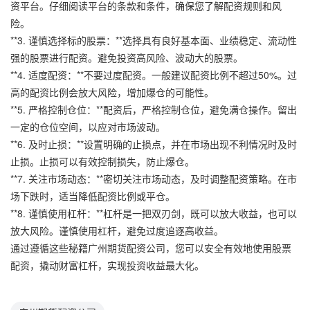
资平台。仔细阅读平台的条款和条件，确保您了解配资规则和风
险。
**3. 谨慎选择标的股票：**选择具有良好基本面、业绩稳定、流动性
强的股票进行配资。避免投资高风险、波动大的股票。
**4. 适度配资：**不要过度配资。一般建议配资比例不超过50%。过
高的配资比例会放大风险，增加爆仓的可能性。
**5. 严格控制仓位：**配资后，严格控制仓位，避免满仓操作。留出
一定的仓位空间，以应对市场波动。
**6. 及时止损：**设置明确的止损点，并在市场出现不利情况时及时
止损。止损可以有效控制损失，防止爆仓。
**7. 关注市场动态：**密切关注市场动态，及时调整配资策略。在市
场下跌时，适当降低配资比例或平仓。
**8. 谨慎使用杠杆：**杠杆是一把双刃剑，既可以放大收益，也可以
放大风险。谨慎使用杠杆，避免过度追逐高收益。
通过遵循这些秘籍广州期货配资公司，您可以安全有效地使用股票
配资，撬动财富杠杆，实现投资收益最大化。