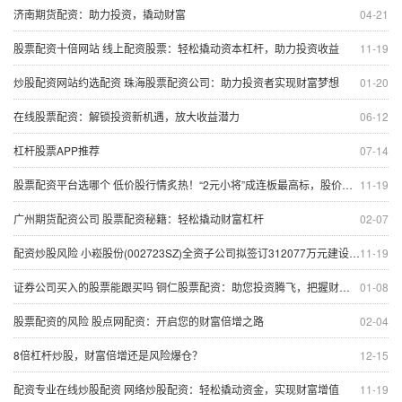
济南期货配资：助力投资，撬动财富
04-21
股票配资十倍网站 线上配资股票：轻松撬动资本杠杆，助力投资收益
11-19
炒股配资网站约选配资 珠海股票配资公司：助力投资者实现财富梦想
01-20
在线股票配资：解锁投资新机遇，放大收益潜力
06-12
杠杆股票APP推荐
07-14
股票配资平台选哪个 低价股行情炙热！“2元小将”成连板最高标，股价低位标的梳理，这十余股业绩预期增10倍
11-19
广州期货配资公司 股票配资秘籍：轻松撬动财富杠杆
02-07
配资炒股风险 小崧股份(002723SZ)全资子公司拟签订312077万元建设工程合同
11-19
证券公司买入的股票能跟买吗 铜仁股票配资：助您投资腾飞，把握财富机遇
01-08
股票配资的风险 股点网配资：开启您的财富倍增之路
02-04
8倍杠杆炒股，财富倍增还是风险爆仓？
12-15
配资专业在线炒股配资 网络炒股配资：轻松撬动资金，实现财富增值
11-19