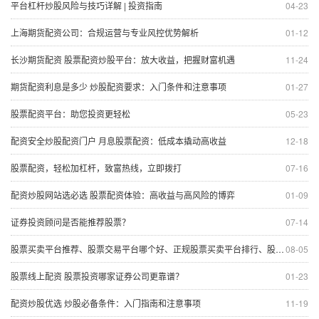
平台杠杆炒股风险与技巧详解 | 投资指南
04-23
上海期货配资公司：合规运营与专业风控优势解析
01-12
长沙期货配资 股票配资炒股平台：放大收益，把握财富机遇
11-24
期货配资利息是多少 炒股配资要求：入门条件和注意事项
01-27
股票配资平台：助您投资更轻松
05-23
配资安全炒股配资门户 月息股票配资：低成本撬动高收益
12-18
股票配资，轻松加杠杆，致富热线，立即拨打
07-16
配资炒股网站选必选 股票配资体验：高收益与高风险的博弈
01-09
证券投资顾问是否能推荐股票？
07-14
股票买卖平台推荐、股票交易平台哪个好、正规股票买卖平台排行、股票开户平台哪个安全、低佣金股票买卖平台
08-05
股票线上配资 股票投资哪家证券公司更靠谱？
01-23
配资炒股优选 炒股必备条件：入门指南和注意事项
11-19