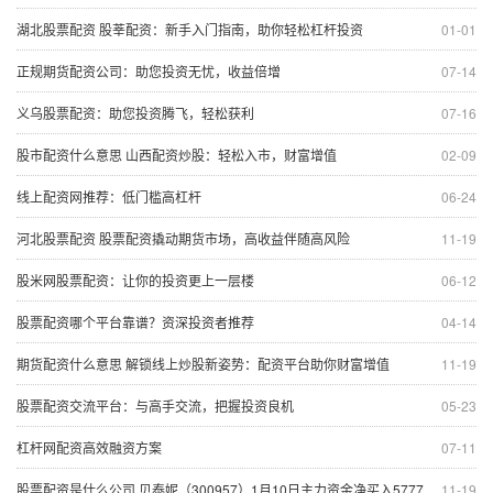
湖北股票配资 股莘配资：新手入门指南，助你轻松杠杆投资
01-01
正规期货配资公司：助您投资无忧，收益倍增
07-14
义乌股票配资：助您投资腾飞，轻松获利
07-16
股市配资什么意思 山西配资炒股：轻松入市，财富增值
02-09
线上配资网推荐：低门槛高杠杆
06-24
河北股票配资 股票配资撬动期货市场，高收益伴随高风险
11-19
股米网股票配资：让你的投资更上一层楼
06-12
股票配资哪个平台靠谱？资深投资者推荐
04-14
期货配资什么意思 解锁线上炒股新姿势：配资平台助你财富增值
11-19
股票配资交流平台：与高手交流，把握投资良机
05-23
杠杆网配资高效融资方案
07-11
股票配资是什么公司 贝泰妮（300957）1月10日主力资金净买入577754万元
11-19