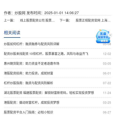
作者：炒股网
发布时间：2025-01-01 14:06:27
上一篇：
线上股票配资公司 股票配资监管：加强风险防范，维护市场稳定
下一篇：
股票正规配资官网 上海期货配资：助您把握市场机遇，放大收益
相关阅读
炒股如何杠杆：融资融券与配资风险详解
05-08
配资炒股来找配资 10倍杠杆，股票暴富之路，风险与收益齐飞
12-02
惠州期货配资：助力资金不足者逐鹿市场
03-05
港股配资招商：助力投资，成就财富
06-01
杠杆炒股指南：融资与配资风险解析
07-22
湖北股票配资 福建股票配资：解锁财富新密码，轻松实现投资梦想
11-24
港股配资：撬动财富杠杆，成就投资梦想
03-25
股票配资平台入门指南：必知小知识
06-27