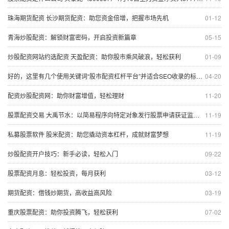
珠海期货配资 长沙期货配资：助您资金倍增，把握市场先机
01-12
青海炒股配资：解锁财富密码，开启投资新篇章
05-15
炒股配资网站约选配资 天盈配资：助你股市乘风破浪，轻松获利
01-09
好的，这里有几个使用关键词“股市配资杠杆平台”并适合SEO收录的标题，供您选择：
04-20
配资炒股配资网：助你财富增值，轻松理财
11-20
股票配资交易 大禹节水：以简易程序向特定对象发行股票申请获证监会同意
11-19
私募股票软件 股米配资：助您撬动资本杠杆，成就财富梦想
11-19
炒股配资开户技巧：新手必读，轻松入门
09-22
股票配资月息：轻松投资，每月获利
03-12
期货配资：借钱炒期货，高收益高风险
03-19
重庆股票配资：助你投资腾飞，轻松获利
07-02