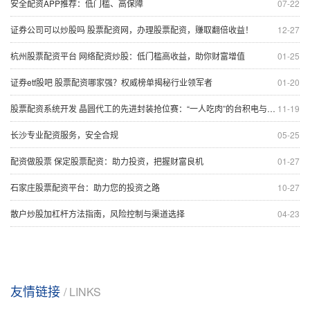
安全配资APP推荐：低门槛、高保障
07-22
证券公司可以炒股吗 股票配资网，办理股票配资，赚取翻倍收益！
12-27
杭州股票配资平台 网络配资炒股：低门槛高收益，助你财富增值
01-25
证券etf股吧 股票配资哪家强？权威榜单揭秘行业领军者
01-20
股票配资系统开发 晶圆代工的先进封装抢位赛：“一人吃肉”的台积电与老牌玩家“抢食”，中芯与长电合资建厂，A股封测厂商在焦虑中加速技术突围
11-19
长沙专业配资服务，安全合规
05-25
配资做股票 保定股票配资：助力投资，把握财富良机
01-27
石家庄股票配资平台：助力您的投资之路
10-27
散户炒股加杠杆方法指南，风险控制与渠道选择
04-23
友情链接
/ LINKS