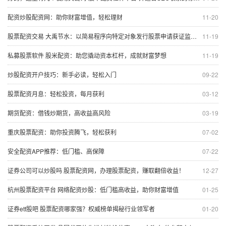
配资炒股配资网：助你财富增值，轻松理财
11-20
股票配资交易 大禹节水：以简易程序向特定对象发行股票申请获证监会同意
11-19
私募股票软件 股米配资：助您撬动资本杠杆，成就财富梦想
11-19
炒股配资开户技巧：新手必读，轻松入门
09-22
股票配资月息：轻松投资，每月获利
03-12
期货配资：借钱炒期货，高收益高风险
03-19
重庆股票配资：助你投资腾飞，轻松获利
07-02
安全配资APP推荐：低门槛、高保障
07-22
证券公司可以炒股吗 股票配资网，办理股票配资，赚取翻倍收益！
12-27
杭州股票配资平台 网络配资炒股：低门槛高收益，助你财富增值
01-25
证券etf股吧 股票配资哪家强？权威榜单揭秘行业领军者
01-20