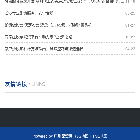
股票配资系统开发 晶圆代工的先进封装抢位赛：“一人吃肉”的台积电与老牌玩家“抢食”，中芯与长电合资建厂，A股封测厂商在焦虑中加速技术突围
11-19
长沙专业配资服务，安全合规
05-25
配资做股票 保定股票配资：助力投资，把握财富良机
01-27
石家庄股票配资平台：助力您的投资之路
10-27
散户炒股加杠杆方法指南，风险控制与渠道选择
04-23
友情链接
/ LINKS
Powered by
广州配资网
RSS地图
HTML地图