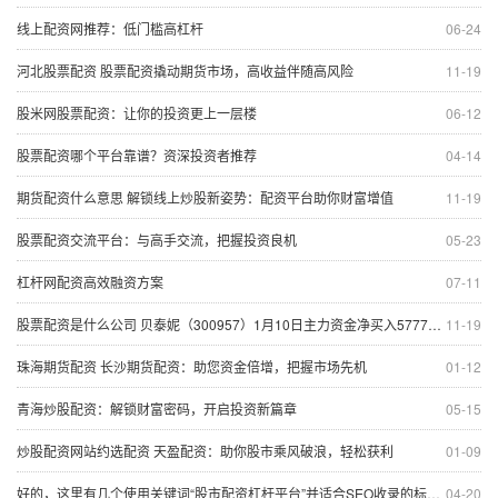
线上配资网推荐：低门槛高杠杆
06-24
河北股票配资 股票配资撬动期货市场，高收益伴随高风险
11-19
股米网股票配资：让你的投资更上一层楼
06-12
股票配资哪个平台靠谱？资深投资者推荐
04-14
期货配资什么意思 解锁线上炒股新姿势：配资平台助你财富增值
11-19
股票配资交流平台：与高手交流，把握投资良机
05-23
杠杆网配资高效融资方案
07-11
股票配资是什么公司 贝泰妮（300957）1月10日主力资金净买入577754万元
11-19
珠海期货配资 长沙期货配资：助您资金倍增，把握市场先机
01-12
青海炒股配资：解锁财富密码，开启投资新篇章
05-15
炒股配资网站约选配资 天盈配资：助你股市乘风破浪，轻松获利
01-09
好的，这里有几个使用关键词“股市配资杠杆平台”并适合SEO收录的标题，供您选择：
04-20